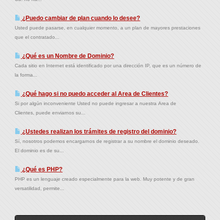
¿Puedo cambiar de plan cuando lo desee?
Usted puede pasarse, en cualquier momento, a un plan de mayores prestaciones
que el contratado...
¿Qué es un Nombre de Dominio?
Cada sitio en Internet está identificado por una dirección IP, que es un número de
la forma...
¿Qué hago si no puedo acceder al Area de Clientes?
Si por algún inconveniente Usted no puede ingresar a nuestra Area de
Clientes, puede enviarnos su...
¿Ustedes realizan los trámites de registro del dominio?
Sí, nosotros podemos encargarnos de registrar a su nombre el dominio deseado.
El dominio es de su...
¿Qué es PHP?
PHP es un lenguaje creado especialmente para la web. Muy potente y de gran
versatilidad, permite...